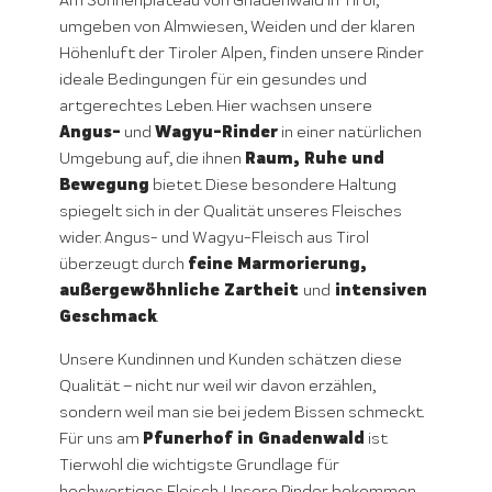
Am Sonnenplateau von Gnadenwald in Tirol,
umgeben von Almwiesen, Weiden und der klaren
Höhenluft der Tiroler Alpen, finden unsere Rinder
ideale Bedingungen für ein gesundes und
artgerechtes Leben. Hier wachsen unsere
Angus-
Wagyu-Rinder
und
in einer natürlichen
Raum, Ruhe und
Umgebung auf, die ihnen
Bewegung
bietet. Diese besondere Haltung
spiegelt sich in der Qualität unseres Fleisches
wider. Angus- und Wagyu-Fleisch aus Tirol
feine Marmorierung,
überzeugt durch
außergewöhnliche Zartheit
intensiven
und
Geschmack
.
Unsere Kundinnen und Kunden schätzen diese
Qualität – nicht nur weil wir davon erzählen,
sondern weil man sie bei jedem Bissen schmeckt.
Pfunerhof in Gnadenwald
Für uns am
ist
Tierwohl die wichtigste Grundlage für
hochwertiges Fleisch. Unsere Rinder bekommen