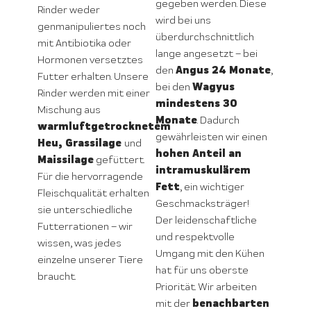
gegeben werden. Diese
Rinder weder
wird bei uns
genmanipuliertes noch
überdurchschnittlich
mit Antibiotika oder
lange angesetzt – bei
Hormonen versetztes
Angus 24 Monate
den
,
Futter erhalten. Unsere
Wagyus
bei den
Rinder werden mit einer
mindestens 30
Mischung aus
Monate
. Dadurch
warmluftgetrocknetem
gewährleisten wir einen
Heu, Grassilage
und
hohen Anteil an
Maissilage
gefüttert.
intramuskulärem
Für die hervorragende
Fett
, ein wichtiger
Fleischqualität erhalten
Geschmacksträger!
sie unterschiedliche
Der leidenschaftliche
Futterrationen – wir
und respektvolle
wissen, was jedes
Umgang mit den Kühen
einzelne unserer Tiere
hat für uns oberste
braucht.
Priorität. Wir arbeiten
benachbarten
mit der