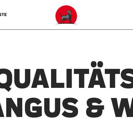
STE
 QUALITÄTS
ANGUS & 