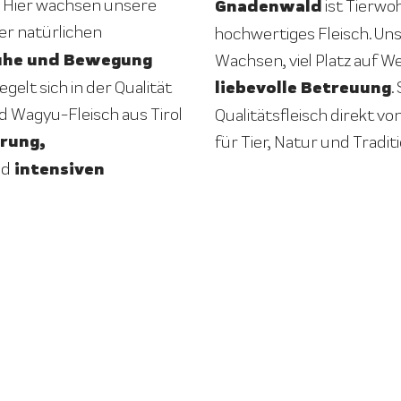
 Hier wachsen unsere
Gnadenwald
ist Tierwo
ner natürlichen
hochwertiges Fleisch. U
uhe und Bewegung
Wachsen, viel Platz auf 
liebevolle Betreuung
gelt sich in der Qualität
.
d Wagyu-Fleisch aus Tirol
Qualitätsfleisch direkt vo
rung,
für Tier, Natur und Traditi
intensiven
nd