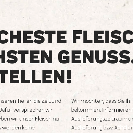
CHESTE FLEIS
HSTEN GENUSS
TELLEN!
unseren Tieren die Zeit und
Wir möchten, dass Sie Ihr
 Dafür versprechen wir
bekommen. Informieren S
geben wir unser Fleisch nur
Auslieferungszeitraum un
s werden keine
Auslieferung bzw. Abholu