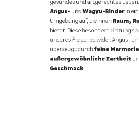
gesundes und artgerechtes Leben.
Angus-
Wagyu-Rinder
und
in ei
Raum, R
Umgebung auf, die ihnen
bietet. Diese besondere Haltung spie
unseres Fleisches wider. Angus- un
feine Marmorie
überzeugt durch
außergewöhnliche Zartheit
u
Geschmack
.