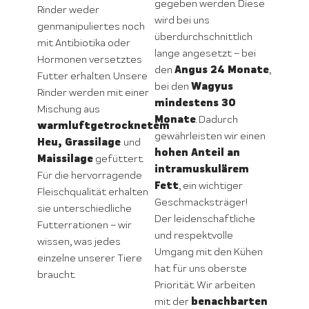
gegeben werden. Diese
Rinder weder
wird bei uns
genmanipuliertes noch
überdurchschnittlich
mit Antibiotika oder
lange angesetzt – bei
Hormonen versetztes
Angus 24 Monate
den
,
Futter erhalten. Unsere
Wagyus
bei den
Rinder werden mit einer
mindestens 30
Mischung aus
Monate
. Dadurch
warmluftgetrocknetem
gewährleisten wir einen
Heu, Grassilage
und
hohen Anteil an
Maissilage
gefüttert.
intramuskulärem
Für die hervorragende
Fett
, ein wichtiger
Fleischqualität erhalten
Geschmacksträger!
sie unterschiedliche
Der leidenschaftliche
Futterrationen – wir
und respektvolle
wissen, was jedes
Umgang mit den Kühen
einzelne unserer Tiere
hat für uns oberste
braucht.
Priorität. Wir arbeiten
benachbarten
mit der