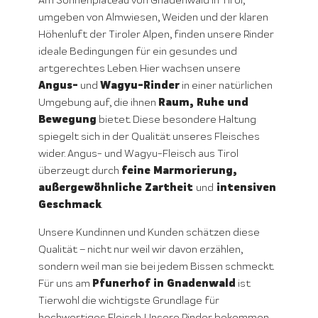
Am Sonnenplateau von Gnadenwald in Tirol,
umgeben von Almwiesen, Weiden und der klaren
Höhenluft der Tiroler Alpen, finden unsere Rinder
ideale Bedingungen für ein gesundes und
artgerechtes Leben. Hier wachsen unsere
Angus-
Wagyu-Rinder
und
in einer natürlichen
Raum, Ruhe und
Umgebung auf, die ihnen
Bewegung
bietet. Diese besondere Haltung
spiegelt sich in der Qualität unseres Fleisches
wider. Angus- und Wagyu-Fleisch aus Tirol
feine Marmorierung,
überzeugt durch
außergewöhnliche Zartheit
intensiven
und
Geschmack
.
Unsere Kundinnen und Kunden schätzen diese
Qualität – nicht nur weil wir davon erzählen,
sondern weil man sie bei jedem Bissen schmeckt.
Pfunerhof in Gnadenwald
Für uns am
ist
Tierwohl die wichtigste Grundlage für
hochwertiges Fleisch. Unsere Rinder bekommen