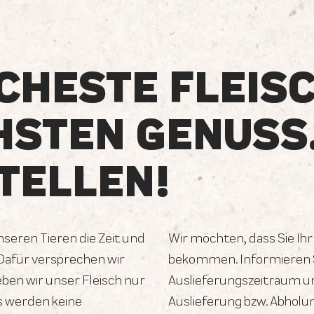
CHESTE FLEIS
HSTEN GENUSS
TELLEN!
unseren Tieren die Zeit und
Wir möchten, dass Sie Ihr
 Dafür versprechen wir
bekommen. Informieren S
geben wir unser Fleisch nur
Auslieferungszeitraum un
s werden keine
Auslieferung bzw. Abholu