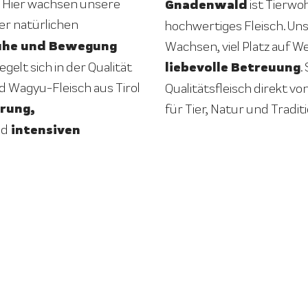
 Hier wachsen unsere
Gnadenwald
ist Tierwo
ner natürlichen
hochwertiges Fleisch. U
uhe und Bewegung
Wachsen, viel Platz auf 
liebevolle Betreuung
gelt sich in der Qualität
.
d Wagyu-Fleisch aus Tirol
Qualitätsfleisch direkt vo
rung,
für Tier, Natur und Traditi
intensiven
nd