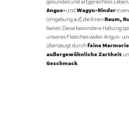
gesundes und artgerechtes Leben.
Angus-
Wagyu-Rinder
und
in ei
Raum, R
Umgebung auf, die ihnen
bietet. Diese besondere Haltung spie
unseres Fleisches wider. Angus- un
feine Marmorie
überzeugt durch
außergewöhnliche Zartheit
u
Geschmack
.