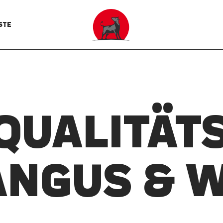
STE
 QUALITÄTS
ANGUS & 