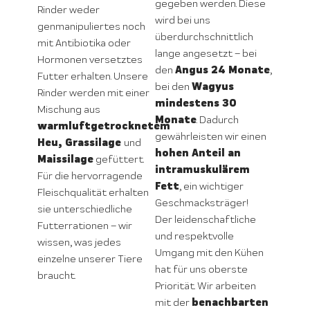
gegeben werden. Diese
Rinder weder
wird bei uns
genmanipuliertes noch
überdurchschnittlich
mit Antibiotika oder
lange angesetzt – bei
Hormonen versetztes
Angus 24 Monate
den
,
Futter erhalten. Unsere
Wagyus
bei den
Rinder werden mit einer
mindestens 30
Mischung aus
Monate
. Dadurch
warmluftgetrocknetem
gewährleisten wir einen
Heu, Grassilage
und
hohen Anteil an
Maissilage
gefüttert.
intramuskulärem
Für die hervorragende
Fett
, ein wichtiger
Fleischqualität erhalten
Geschmacksträger!
sie unterschiedliche
Der leidenschaftliche
Futterrationen – wir
und respektvolle
wissen, was jedes
Umgang mit den Kühen
einzelne unserer Tiere
hat für uns oberste
braucht.
Priorität. Wir arbeiten
benachbarten
mit der