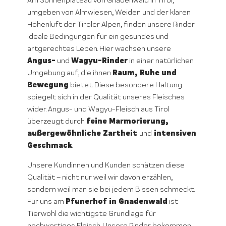
Am Sonnenplateau von Gnadenwald in Tirol,
umgeben von Almwiesen, Weiden und der klaren
Höhenluft der Tiroler Alpen, finden unsere Rinder
ideale Bedingungen für ein gesundes und
artgerechtes Leben. Hier wachsen unsere
Angus-
Wagyu-Rinder
und
in einer natürlichen
Raum, Ruhe und
Umgebung auf, die ihnen
Bewegung
bietet. Diese besondere Haltung
spiegelt sich in der Qualität unseres Fleisches
wider. Angus- und Wagyu-Fleisch aus Tirol
feine Marmorierung,
überzeugt durch
außergewöhnliche Zartheit
intensiven
und
Geschmack
.
Unsere Kundinnen und Kunden schätzen diese
Qualität – nicht nur weil wir davon erzählen,
sondern weil man sie bei jedem Bissen schmeckt.
Pfunerhof in Gnadenwald
Für uns am
ist
Tierwohl die wichtigste Grundlage für
hochwertiges Fleisch. Unsere Rinder bekommen