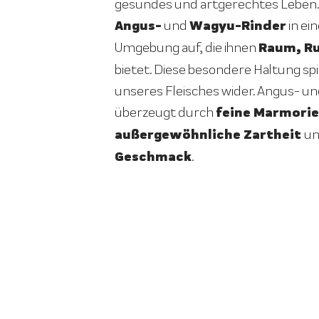
gesundes und artgerechtes Leben.
Angus-
Wagyu-Rinder
und
in ei
Raum, R
Umgebung auf, die ihnen
bietet. Diese besondere Haltung spie
unseres Fleisches wider. Angus- un
feine Marmorie
überzeugt durch
außergewöhnliche Zartheit
u
Geschmack
.