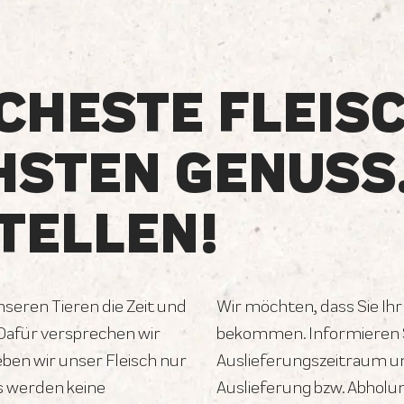
CHESTE FLEIS
HSTEN GENUSS
TELLEN!
unseren Tieren die Zeit und
Wir möchten, dass Sie Ihr
 Dafür versprechen wir
bekommen. Informieren S
geben wir unser Fleisch nur
Auslieferungszeitraum un
s werden keine
Auslieferung bzw. Abholu