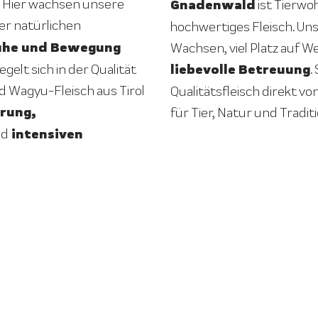
 Hier wachsen unsere
Gnadenwald
ist Tierwo
ner natürlichen
hochwertiges Fleisch. U
uhe und Bewegung
Wachsen, viel Platz auf 
liebevolle Betreuung
gelt sich in der Qualität
.
d Wagyu-Fleisch aus Tirol
Qualitätsfleisch direkt vo
rung,
für Tier, Natur und Traditi
intensiven
nd