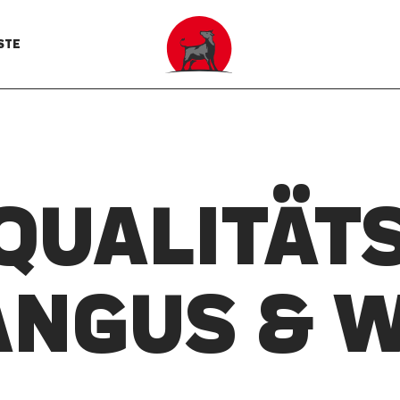
STE
 QUALITÄTS
ANGUS & 