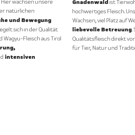
 Hier wachsen unsere
Gnadenwald
ist Tierwo
ner natürlichen
hochwertiges Fleisch. U
uhe und Bewegung
Wachsen, viel Platz auf 
liebevolle Betreuung
gelt sich in der Qualität
.
d Wagyu-Fleisch aus Tirol
Qualitätsfleisch direkt vo
rung,
für Tier, Natur und Traditi
intensiven
nd