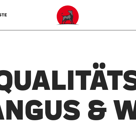
STE
 QUALITÄTS
ANGUS & 