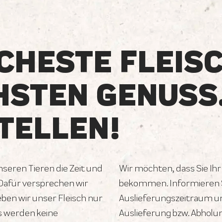
CHESTE FLEIS
HSTEN GENUSS
TELLEN!
unseren Tieren die Zeit und
Wir möchten, dass Sie Ihr
 Dafür versprechen wir
bekommen. Informieren S
geben wir unser Fleisch nur
Auslieferungszeitraum un
s werden keine
Auslieferung bzw. Abholu