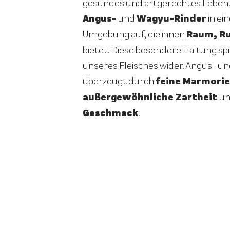
gesundes und artgerechtes Leben.
Angus-
Wagyu-Rinder
und
in ei
Raum, R
Umgebung auf, die ihnen
bietet. Diese besondere Haltung spie
unseres Fleisches wider. Angus- un
feine Marmorie
überzeugt durch
außergewöhnliche Zartheit
u
Geschmack
.