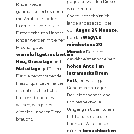
gegeben werden. Diese
Rinder weder
wird bei uns
genmanipuliertes noch
überdurchschnittlich
mit Antibiotika oder
lange angesetzt – bei
Hormonen versetztes
Angus 24 Monate
den
,
Futter erhalten. Unsere
Wagyus
bei den
Rinder werden mit einer
mindestens 30
Mischung aus
Monate
. Dadurch
warmluftgetrocknetem
gewährleisten wir einen
Heu, Grassilage
und
hohen Anteil an
Maissilage
gefüttert.
intramuskulärem
Für die hervorragende
Fett
, ein wichtiger
Fleischqualität erhalten
Geschmacksträger!
sie unterschiedliche
Der leidenschaftliche
Futterrationen – wir
und respektvolle
wissen, was jedes
Umgang mit den Kühen
einzelne unserer Tiere
hat für uns oberste
braucht.
Priorität. Wir arbeiten
benachbarten
mit der