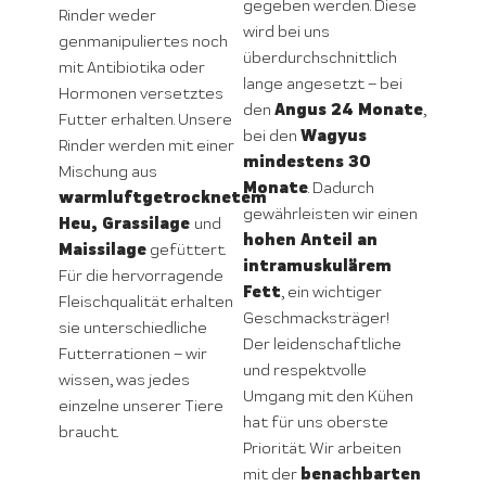
gegeben werden. Diese
Rinder weder
wird bei uns
genmanipuliertes noch
überdurchschnittlich
mit Antibiotika oder
lange angesetzt – bei
Hormonen versetztes
Angus 24 Monate
den
,
Futter erhalten. Unsere
Wagyus
bei den
Rinder werden mit einer
mindestens 30
Mischung aus
Monate
. Dadurch
warmluftgetrocknetem
gewährleisten wir einen
Heu, Grassilage
und
hohen Anteil an
Maissilage
gefüttert.
intramuskulärem
Für die hervorragende
Fett
, ein wichtiger
Fleischqualität erhalten
Geschmacksträger!
sie unterschiedliche
Der leidenschaftliche
Futterrationen – wir
und respektvolle
wissen, was jedes
Umgang mit den Kühen
einzelne unserer Tiere
hat für uns oberste
braucht.
Priorität. Wir arbeiten
benachbarten
mit der