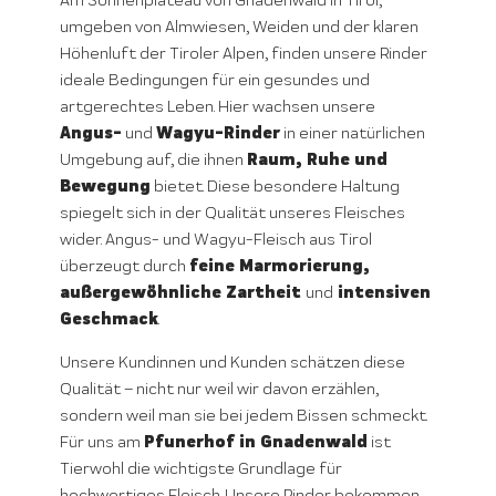
Am Sonnenplateau von Gnadenwald in Tirol,
umgeben von Almwiesen, Weiden und der klaren
Höhenluft der Tiroler Alpen, finden unsere Rinder
ideale Bedingungen für ein gesundes und
artgerechtes Leben. Hier wachsen unsere
Angus-
Wagyu-Rinder
und
in einer natürlichen
Raum, Ruhe und
Umgebung auf, die ihnen
Bewegung
bietet. Diese besondere Haltung
spiegelt sich in der Qualität unseres Fleisches
wider. Angus- und Wagyu-Fleisch aus Tirol
feine Marmorierung,
überzeugt durch
außergewöhnliche Zartheit
intensiven
und
Geschmack
.
Unsere Kundinnen und Kunden schätzen diese
Qualität – nicht nur weil wir davon erzählen,
sondern weil man sie bei jedem Bissen schmeckt.
Pfunerhof in Gnadenwald
Für uns am
ist
Tierwohl die wichtigste Grundlage für
hochwertiges Fleisch. Unsere Rinder bekommen