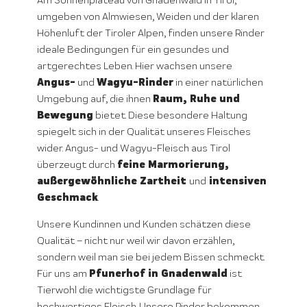
Am Sonnenplateau von Gnadenwald in Tirol,
umgeben von Almwiesen, Weiden und der klaren
Höhenluft der Tiroler Alpen, finden unsere Rinder
ideale Bedingungen für ein gesundes und
artgerechtes Leben. Hier wachsen unsere
Angus-
Wagyu-Rinder
und
in einer natürlichen
Raum, Ruhe und
Umgebung auf, die ihnen
Bewegung
bietet. Diese besondere Haltung
spiegelt sich in der Qualität unseres Fleisches
wider. Angus- und Wagyu-Fleisch aus Tirol
feine Marmorierung,
überzeugt durch
außergewöhnliche Zartheit
intensiven
und
Geschmack
.
Unsere Kundinnen und Kunden schätzen diese
Qualität – nicht nur weil wir davon erzählen,
sondern weil man sie bei jedem Bissen schmeckt.
Pfunerhof in Gnadenwald
Für uns am
ist
Tierwohl die wichtigste Grundlage für
hochwertiges Fleisch. Unsere Rinder bekommen