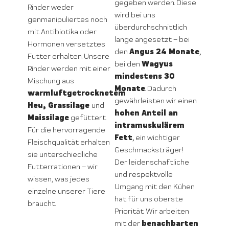
gegeben werden. Diese
Rinder weder
wird bei uns
genmanipuliertes noch
überdurchschnittlich
mit Antibiotika oder
lange angesetzt – bei
Hormonen versetztes
Angus 24 Monate
den
,
Futter erhalten. Unsere
Wagyus
bei den
Rinder werden mit einer
mindestens 30
Mischung aus
Monate
. Dadurch
warmluftgetrocknetem
gewährleisten wir einen
Heu, Grassilage
und
hohen Anteil an
Maissilage
gefüttert.
intramuskulärem
Für die hervorragende
Fett
, ein wichtiger
Fleischqualität erhalten
Geschmacksträger!
sie unterschiedliche
Der leidenschaftliche
Futterrationen – wir
und respektvolle
wissen, was jedes
Umgang mit den Kühen
einzelne unserer Tiere
hat für uns oberste
braucht.
Priorität. Wir arbeiten
benachbarten
mit der