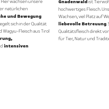
 Hier wachsen unsere
Gnadenwald
ist Tierwo
ner natürlichen
hochwertiges Fleisch. U
uhe und Bewegung
Wachsen, viel Platz auf 
liebevolle Betreuung
gelt sich in der Qualität
.
d Wagyu-Fleisch aus Tirol
Qualitätsfleisch direkt vo
rung,
für Tier, Natur und Traditi
intensiven
nd