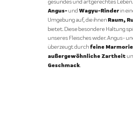
gesundes und artgerechtes Leben.
Angus-
Wagyu-Rinder
und
in ei
Raum, R
Umgebung auf, die ihnen
bietet. Diese besondere Haltung spie
unseres Fleisches wider. Angus- un
feine Marmorie
überzeugt durch
außergewöhnliche Zartheit
u
Geschmack
.