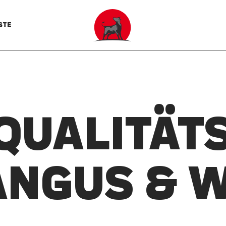
STE
 QUALITÄTS
ANGUS & 