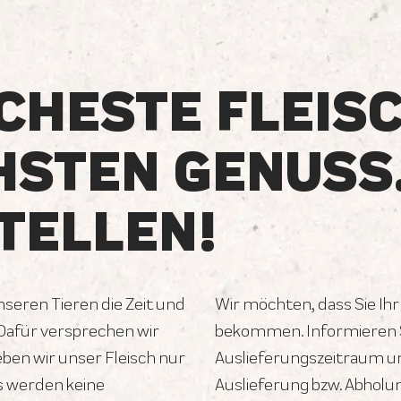
CHESTE FLEIS
HSTEN GENUSS
TELLEN!
unseren Tieren die Zeit und
Wir möchten, dass Sie Ihr
 Dafür versprechen wir
bekommen. Informieren S
geben wir unser Fleisch nur
Auslieferungszeitraum un
s werden keine
Auslieferung bzw. Abholu