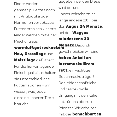
gegeben werden. Diese
Rinder weder
wird bei uns
genmanipuliertes noch
überdurchschnittlich
mit Antibiotika oder
lange angesetzt – bei
Hormonen versetztes
Angus 24 Monate
den
,
Futter erhalten. Unsere
Wagyus
bei den
Rinder werden mit einer
mindestens 30
Mischung aus
Monate
. Dadurch
warmluftgetrocknetem
gewährleisten wir einen
Heu, Grassilage
und
hohen Anteil an
Maissilage
gefüttert.
intramuskulärem
Für die hervorragende
Fett
, ein wichtiger
Fleischqualität erhalten
Geschmacksträger!
sie unterschiedliche
Der leidenschaftliche
Futterrationen – wir
und respektvolle
wissen, was jedes
Umgang mit den Kühen
einzelne unserer Tiere
hat für uns oberste
braucht.
Priorität. Wir arbeiten
benachbarten
mit der