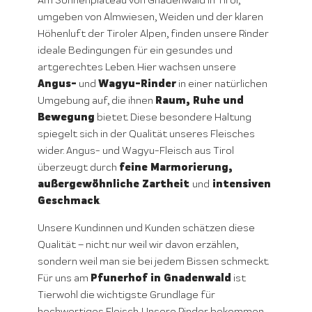
Am Sonnenplateau von Gnadenwald in Tirol,
umgeben von Almwiesen, Weiden und der klaren
Höhenluft der Tiroler Alpen, finden unsere Rinder
ideale Bedingungen für ein gesundes und
artgerechtes Leben. Hier wachsen unsere
Angus-
Wagyu-Rinder
und
in einer natürlichen
Raum, Ruhe und
Umgebung auf, die ihnen
Bewegung
bietet. Diese besondere Haltung
spiegelt sich in der Qualität unseres Fleisches
wider. Angus- und Wagyu-Fleisch aus Tirol
feine Marmorierung,
überzeugt durch
außergewöhnliche Zartheit
intensiven
und
Geschmack
.
Unsere Kundinnen und Kunden schätzen diese
Qualität – nicht nur weil wir davon erzählen,
sondern weil man sie bei jedem Bissen schmeckt.
Pfunerhof in Gnadenwald
Für uns am
ist
Tierwohl die wichtigste Grundlage für
hochwertiges Fleisch. Unsere Rinder bekommen