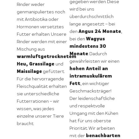
gegeben werden. Diese
Rinder weder
wird bei uns
genmanipuliertes noch
überdurchschnittlich
mit Antibiotika oder
lange angesetzt – bei
Hormonen versetztes
Angus 24 Monate
den
,
Futter erhalten. Unsere
Wagyus
bei den
Rinder werden mit einer
mindestens 30
Mischung aus
Monate
. Dadurch
warmluftgetrocknetem
gewährleisten wir einen
Heu, Grassilage
und
hohen Anteil an
Maissilage
gefüttert.
intramuskulärem
Für die hervorragende
Fett
, ein wichtiger
Fleischqualität erhalten
Geschmacksträger!
sie unterschiedliche
Der leidenschaftliche
Futterrationen – wir
und respektvolle
wissen, was jedes
Umgang mit den Kühen
einzelne unserer Tiere
hat für uns oberste
braucht.
Priorität. Wir arbeiten
benachbarten
mit der