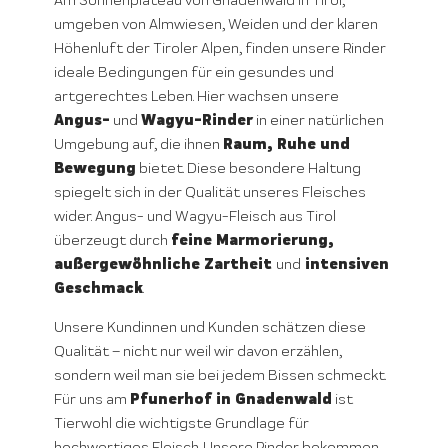
Am Sonnenplateau von Gnadenwald in Tirol,
umgeben von Almwiesen, Weiden und der klaren
Höhenluft der Tiroler Alpen, finden unsere Rinder
ideale Bedingungen für ein gesundes und
artgerechtes Leben. Hier wachsen unsere
Angus-
Wagyu-Rinder
und
in einer natürlichen
Raum, Ruhe und
Umgebung auf, die ihnen
Bewegung
bietet. Diese besondere Haltung
spiegelt sich in der Qualität unseres Fleisches
wider. Angus- und Wagyu-Fleisch aus Tirol
feine Marmorierung,
überzeugt durch
außergewöhnliche Zartheit
intensiven
und
Geschmack
.
Unsere Kundinnen und Kunden schätzen diese
Qualität – nicht nur weil wir davon erzählen,
sondern weil man sie bei jedem Bissen schmeckt.
Pfunerhof in Gnadenwald
Für uns am
ist
Tierwohl die wichtigste Grundlage für
hochwertiges Fleisch. Unsere Rinder bekommen