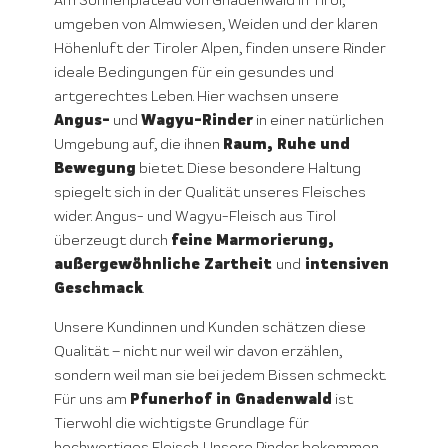
Am Sonnenplateau von Gnadenwald in Tirol,
umgeben von Almwiesen, Weiden und der klaren
Höhenluft der Tiroler Alpen, finden unsere Rinder
ideale Bedingungen für ein gesundes und
artgerechtes Leben. Hier wachsen unsere
Angus-
Wagyu-Rinder
und
in einer natürlichen
Raum, Ruhe und
Umgebung auf, die ihnen
Bewegung
bietet. Diese besondere Haltung
spiegelt sich in der Qualität unseres Fleisches
wider. Angus- und Wagyu-Fleisch aus Tirol
feine Marmorierung,
überzeugt durch
außergewöhnliche Zartheit
intensiven
und
Geschmack
.
Unsere Kundinnen und Kunden schätzen diese
Qualität – nicht nur weil wir davon erzählen,
sondern weil man sie bei jedem Bissen schmeckt.
Pfunerhof in Gnadenwald
Für uns am
ist
Tierwohl die wichtigste Grundlage für
hochwertiges Fleisch. Unsere Rinder bekommen