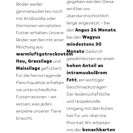
gegeben werden. Diese
Rinder weder
wird bei uns
genmanipuliertes noch
überdurchschnittlich
mit Antibiotika oder
lange angesetzt – bei
Hormonen versetztes
Angus 24 Monate
den
,
Futter erhalten. Unsere
Wagyus
bei den
Rinder werden mit einer
mindestens 30
Mischung aus
Monate
. Dadurch
warmluftgetrocknetem
gewährleisten wir einen
Heu, Grassilage
und
hohen Anteil an
Maissilage
gefüttert.
intramuskulärem
Für die hervorragende
Fett
, ein wichtiger
Fleischqualität erhalten
Geschmacksträger!
sie unterschiedliche
Der leidenschaftliche
Futterrationen – wir
und respektvolle
wissen, was jedes
Umgang mit den Kühen
einzelne unserer Tiere
hat für uns oberste
braucht.
Priorität. Wir arbeiten
benachbarten
mit der