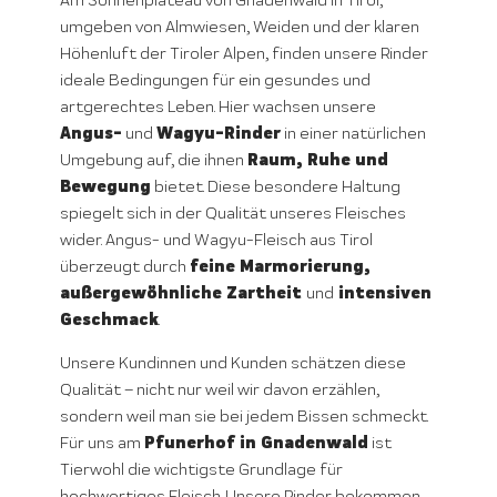
Am Sonnenplateau von Gnadenwald in Tirol,
umgeben von Almwiesen, Weiden und der klaren
Höhenluft der Tiroler Alpen, finden unsere Rinder
ideale Bedingungen für ein gesundes und
artgerechtes Leben. Hier wachsen unsere
Angus-
Wagyu-Rinder
und
in einer natürlichen
Raum, Ruhe und
Umgebung auf, die ihnen
Bewegung
bietet. Diese besondere Haltung
spiegelt sich in der Qualität unseres Fleisches
wider. Angus- und Wagyu-Fleisch aus Tirol
feine Marmorierung,
überzeugt durch
außergewöhnliche Zartheit
intensiven
und
Geschmack
.
Unsere Kundinnen und Kunden schätzen diese
Qualität – nicht nur weil wir davon erzählen,
sondern weil man sie bei jedem Bissen schmeckt.
Pfunerhof in Gnadenwald
Für uns am
ist
Tierwohl die wichtigste Grundlage für
hochwertiges Fleisch. Unsere Rinder bekommen