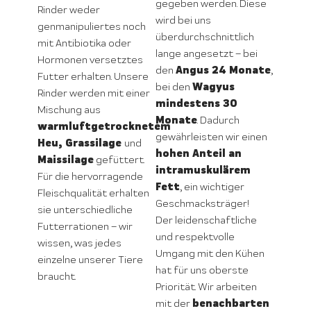
gegeben werden. Diese
Rinder weder
wird bei uns
genmanipuliertes noch
überdurchschnittlich
mit Antibiotika oder
lange angesetzt – bei
Hormonen versetztes
Angus 24 Monate
den
,
Futter erhalten. Unsere
Wagyus
bei den
Rinder werden mit einer
mindestens 30
Mischung aus
Monate
. Dadurch
warmluftgetrocknetem
gewährleisten wir einen
Heu, Grassilage
und
hohen Anteil an
Maissilage
gefüttert.
intramuskulärem
Für die hervorragende
Fett
, ein wichtiger
Fleischqualität erhalten
Geschmacksträger!
sie unterschiedliche
Der leidenschaftliche
Futterrationen – wir
und respektvolle
wissen, was jedes
Umgang mit den Kühen
einzelne unserer Tiere
hat für uns oberste
braucht.
Priorität. Wir arbeiten
benachbarten
mit der