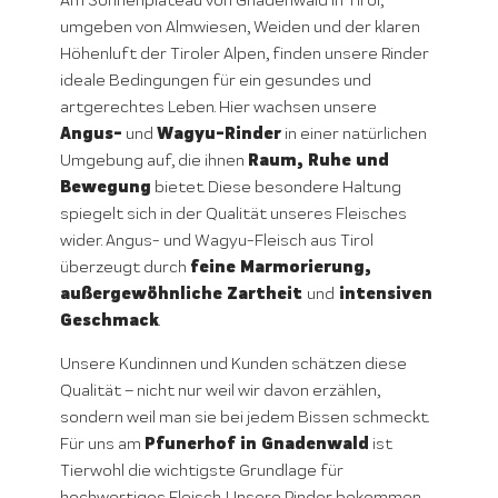
Am Sonnenplateau von Gnadenwald in Tirol,
umgeben von Almwiesen, Weiden und der klaren
Höhenluft der Tiroler Alpen, finden unsere Rinder
ideale Bedingungen für ein gesundes und
artgerechtes Leben. Hier wachsen unsere
Angus-
Wagyu-Rinder
und
in einer natürlichen
Raum, Ruhe und
Umgebung auf, die ihnen
Bewegung
bietet. Diese besondere Haltung
spiegelt sich in der Qualität unseres Fleisches
wider. Angus- und Wagyu-Fleisch aus Tirol
feine Marmorierung,
überzeugt durch
außergewöhnliche Zartheit
intensiven
und
Geschmack
.
Unsere Kundinnen und Kunden schätzen diese
Qualität – nicht nur weil wir davon erzählen,
sondern weil man sie bei jedem Bissen schmeckt.
Pfunerhof in Gnadenwald
Für uns am
ist
Tierwohl die wichtigste Grundlage für
hochwertiges Fleisch. Unsere Rinder bekommen