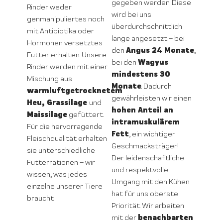
gegeben werden. Diese
Rinder weder
wird bei uns
genmanipuliertes noch
überdurchschnittlich
mit Antibiotika oder
lange angesetzt – bei
Hormonen versetztes
Angus 24 Monate
den
,
Futter erhalten. Unsere
Wagyus
bei den
Rinder werden mit einer
mindestens 30
Mischung aus
Monate
. Dadurch
warmluftgetrocknetem
gewährleisten wir einen
Heu, Grassilage
und
hohen Anteil an
Maissilage
gefüttert.
intramuskulärem
Für die hervorragende
Fett
, ein wichtiger
Fleischqualität erhalten
Geschmacksträger!
sie unterschiedliche
Der leidenschaftliche
Futterrationen – wir
und respektvolle
wissen, was jedes
Umgang mit den Kühen
einzelne unserer Tiere
hat für uns oberste
braucht.
Priorität. Wir arbeiten
benachbarten
mit der