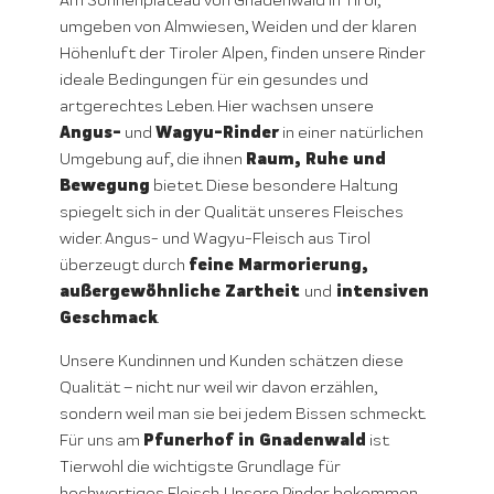
Am Sonnenplateau von Gnadenwald in Tirol,
umgeben von Almwiesen, Weiden und der klaren
Höhenluft der Tiroler Alpen, finden unsere Rinder
ideale Bedingungen für ein gesundes und
artgerechtes Leben. Hier wachsen unsere
Angus-
Wagyu-Rinder
und
in einer natürlichen
Raum, Ruhe und
Umgebung auf, die ihnen
Bewegung
bietet. Diese besondere Haltung
spiegelt sich in der Qualität unseres Fleisches
wider. Angus- und Wagyu-Fleisch aus Tirol
feine Marmorierung,
überzeugt durch
außergewöhnliche Zartheit
intensiven
und
Geschmack
.
Unsere Kundinnen und Kunden schätzen diese
Qualität – nicht nur weil wir davon erzählen,
sondern weil man sie bei jedem Bissen schmeckt.
Pfunerhof in Gnadenwald
Für uns am
ist
Tierwohl die wichtigste Grundlage für
hochwertiges Fleisch. Unsere Rinder bekommen