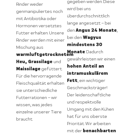
gegeben werden. Diese
Rinder weder
wird bei uns
genmanipuliertes noch
überdurchschnittlich
mit Antibiotika oder
lange angesetzt – bei
Hormonen versetztes
Angus 24 Monate
den
,
Futter erhalten. Unsere
Wagyus
bei den
Rinder werden mit einer
mindestens 30
Mischung aus
Monate
. Dadurch
warmluftgetrocknetem
gewährleisten wir einen
Heu, Grassilage
und
hohen Anteil an
Maissilage
gefüttert.
intramuskulärem
Für die hervorragende
Fett
, ein wichtiger
Fleischqualität erhalten
Geschmacksträger!
sie unterschiedliche
Der leidenschaftliche
Futterrationen – wir
und respektvolle
wissen, was jedes
Umgang mit den Kühen
einzelne unserer Tiere
hat für uns oberste
braucht.
Priorität. Wir arbeiten
benachbarten
mit der