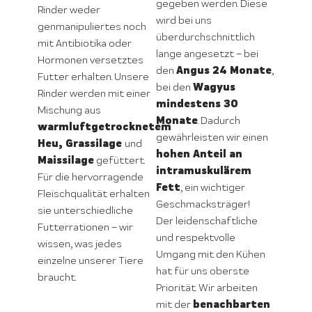
gegeben werden. Diese
Rinder weder
wird bei uns
genmanipuliertes noch
überdurchschnittlich
mit Antibiotika oder
lange angesetzt – bei
Hormonen versetztes
Angus 24 Monate
den
,
Futter erhalten. Unsere
Wagyus
bei den
Rinder werden mit einer
mindestens 30
Mischung aus
Monate
. Dadurch
warmluftgetrocknetem
gewährleisten wir einen
Heu, Grassilage
und
hohen Anteil an
Maissilage
gefüttert.
intramuskulärem
Für die hervorragende
Fett
, ein wichtiger
Fleischqualität erhalten
Geschmacksträger!
sie unterschiedliche
Der leidenschaftliche
Futterrationen – wir
und respektvolle
wissen, was jedes
Umgang mit den Kühen
einzelne unserer Tiere
hat für uns oberste
braucht.
Priorität. Wir arbeiten
benachbarten
mit der