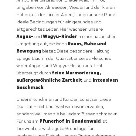
Am Sonnenplateau von Gnadenwald in Tirol,
umgeben von Almwiesen, Weiden und der klaren
Höhenluft der Tiroler Alpen, finden unsere Rinder
ideale Bedingungen für ein gesundes und
artgerechtes Leben. Hier wachsen unsere
Angus-
Wagyu-Rinder
und
in einer natürlichen
Raum, Ruhe und
Umgebung auf, die ihnen
Bewegung
bietet. Diese besondere Haltung
spiegelt sich in der Qualität unseres Fleisches
wider. Angus- und Wagyu-Fleisch aus Tirol
feine Marmorierung,
überzeugt durch
außergewöhnliche Zartheit
intensiven
und
Geschmack
.
Unsere Kundinnen und Kunden schätzen diese
Qualität – nicht nur weil wir davon erzählen,
sondern weil man sie bei jedem Bissen schmeckt.
Pfunerhof in Gnadenwald
Für uns am
ist
Tierwohl die wichtigste Grundlage für
hochwertiges Fleisch. Unsere Rinder bekommen