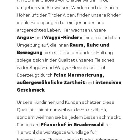
Am Sonnenplateau von Gnadenwald in Tirol,
umgeben von Almwiesen, Weiden und der klaren
Höhenluft der Tiroler Alpen, finden unsere Rinder
ideale Bedingungen für ein gesundes und
artgerechtes Leben. Hier wachsen unsere
Angus-
Wagyu-Rinder
und
in einer natürlichen
Raum, Ruhe und
Umgebung auf, die ihnen
Bewegung
bietet. Diese besondere Haltung
spiegelt sich in der Qualität unseres Fleisches
wider. Angus- und Wagyu-Fleisch aus Tirol
feine Marmorierung,
überzeugt durch
außergewöhnliche Zartheit
intensiven
und
Geschmack
.
Unsere Kundinnen und Kunden schätzen diese
Qualität – nicht nur weil wir davon erzählen,
sondern weil man sie bei jedem Bissen schmeckt.
Pfunerhof in Gnadenwald
Für uns am
ist
Tierwohl die wichtigste Grundlage für
hochwertiges Fleisch. Unsere Rinder bekommen