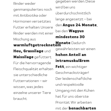
gegeben werden. Diese
Rinder weder
wird bei uns
genmanipuliertes noch
überdurchschnittlich
mit Antibiotika oder
lange angesetzt – bei
Hormonen versetztes
Angus 24 Monate
den
,
Futter erhalten. Unsere
Wagyus
bei den
Rinder werden mit einer
mindestens 30
Mischung aus
Monate
. Dadurch
warmluftgetrocknetem
gewährleisten wir einen
Heu, Grassilage
und
hohen Anteil an
Maissilage
gefüttert.
intramuskulärem
Für die hervorragende
Fett
, ein wichtiger
Fleischqualität erhalten
Geschmacksträger!
sie unterschiedliche
Der leidenschaftliche
Futterrationen – wir
und respektvolle
wissen, was jedes
Umgang mit den Kühen
einzelne unserer Tiere
hat für uns oberste
braucht.
Priorität. Wir arbeiten
benachbarten
mit der