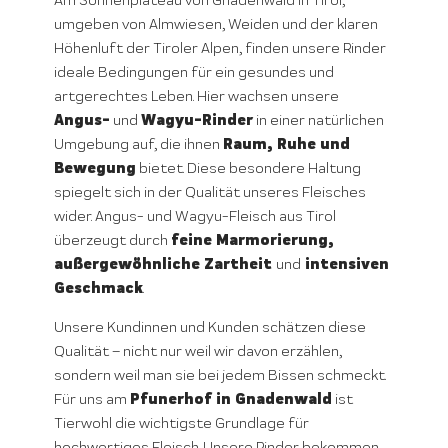
Am Sonnenplateau von Gnadenwald in Tirol,
umgeben von Almwiesen, Weiden und der klaren
Höhenluft der Tiroler Alpen, finden unsere Rinder
ideale Bedingungen für ein gesundes und
artgerechtes Leben. Hier wachsen unsere
Angus-
Wagyu-Rinder
und
in einer natürlichen
Raum, Ruhe und
Umgebung auf, die ihnen
Bewegung
bietet. Diese besondere Haltung
spiegelt sich in der Qualität unseres Fleisches
wider. Angus- und Wagyu-Fleisch aus Tirol
feine Marmorierung,
überzeugt durch
außergewöhnliche Zartheit
intensiven
und
Geschmack
.
Unsere Kundinnen und Kunden schätzen diese
Qualität – nicht nur weil wir davon erzählen,
sondern weil man sie bei jedem Bissen schmeckt.
Pfunerhof in Gnadenwald
Für uns am
ist
Tierwohl die wichtigste Grundlage für
hochwertiges Fleisch. Unsere Rinder bekommen