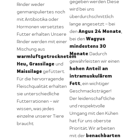
gegeben werden. Diese
Rinder weder
wird bei uns
genmanipuliertes noch
überdurchschnittlich
mit Antibiotika oder
lange angesetzt – bei
Hormonen versetztes
Angus 24 Monate
den
,
Futter erhalten. Unsere
Wagyus
bei den
Rinder werden mit einer
mindestens 30
Mischung aus
Monate
. Dadurch
warmluftgetrocknetem
gewährleisten wir einen
Heu, Grassilage
und
hohen Anteil an
Maissilage
gefüttert.
intramuskulärem
Für die hervorragende
Fett
, ein wichtiger
Fleischqualität erhalten
Geschmacksträger!
sie unterschiedliche
Der leidenschaftliche
Futterrationen – wir
und respektvolle
wissen, was jedes
Umgang mit den Kühen
einzelne unserer Tiere
hat für uns oberste
braucht.
Priorität. Wir arbeiten
benachbarten
mit der