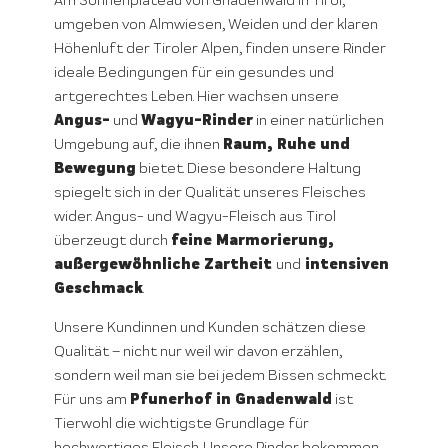
Am Sonnenplateau von Gnadenwald in Tirol,
umgeben von Almwiesen, Weiden und der klaren
Höhenluft der Tiroler Alpen, finden unsere Rinder
ideale Bedingungen für ein gesundes und
artgerechtes Leben. Hier wachsen unsere
Angus-
Wagyu-Rinder
und
in einer natürlichen
Raum, Ruhe und
Umgebung auf, die ihnen
Bewegung
bietet. Diese besondere Haltung
spiegelt sich in der Qualität unseres Fleisches
wider. Angus- und Wagyu-Fleisch aus Tirol
feine Marmorierung,
überzeugt durch
außergewöhnliche Zartheit
intensiven
und
Geschmack
.
Unsere Kundinnen und Kunden schätzen diese
Qualität – nicht nur weil wir davon erzählen,
sondern weil man sie bei jedem Bissen schmeckt.
Pfunerhof in Gnadenwald
Für uns am
ist
Tierwohl die wichtigste Grundlage für
hochwertiges Fleisch. Unsere Rinder bekommen