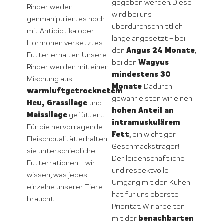
gegeben werden. Diese
Rinder weder
wird bei uns
genmanipuliertes noch
überdurchschnittlich
mit Antibiotika oder
lange angesetzt – bei
Hormonen versetztes
Angus 24 Monate
den
,
Futter erhalten. Unsere
Wagyus
bei den
Rinder werden mit einer
mindestens 30
Mischung aus
Monate
. Dadurch
warmluftgetrocknetem
gewährleisten wir einen
Heu, Grassilage
und
hohen Anteil an
Maissilage
gefüttert.
intramuskulärem
Für die hervorragende
Fett
, ein wichtiger
Fleischqualität erhalten
Geschmacksträger!
sie unterschiedliche
Der leidenschaftliche
Futterrationen – wir
und respektvolle
wissen, was jedes
Umgang mit den Kühen
einzelne unserer Tiere
hat für uns oberste
braucht.
Priorität. Wir arbeiten
benachbarten
mit der