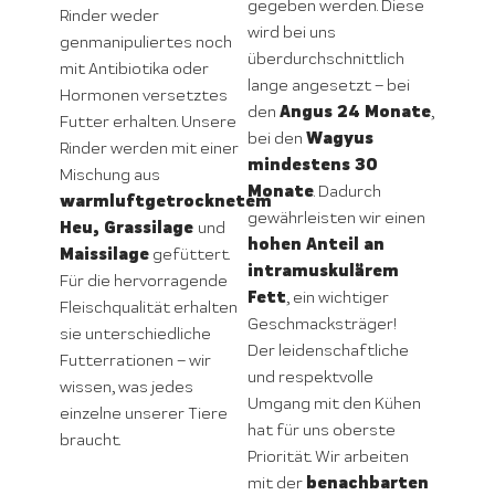
gegeben werden. Diese
Rinder weder
wird bei uns
genmanipuliertes noch
überdurchschnittlich
mit Antibiotika oder
lange angesetzt – bei
Hormonen versetztes
Angus 24 Monate
den
,
Futter erhalten. Unsere
Wagyus
bei den
Rinder werden mit einer
mindestens 30
Mischung aus
Monate
. Dadurch
warmluftgetrocknetem
gewährleisten wir einen
Heu, Grassilage
und
hohen Anteil an
Maissilage
gefüttert.
intramuskulärem
Für die hervorragende
Fett
, ein wichtiger
Fleischqualität erhalten
Geschmacksträger!
sie unterschiedliche
Der leidenschaftliche
Futterrationen – wir
und respektvolle
wissen, was jedes
Umgang mit den Kühen
einzelne unserer Tiere
hat für uns oberste
braucht.
Priorität. Wir arbeiten
benachbarten
mit der