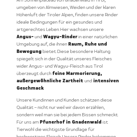
Am Sonnenplateau von Gnadenwald in Tirol,
umgeben von Almwiesen, Weiden und der klaren
Höhenluft der Tiroler Alpen, finden unsere Rinder
ideale Bedingungen für ein gesundes und
artgerechtes Leben. Hier wachsen unsere
Angus-
Wagyu-Rinder
und
in einer natürlichen
Raum, Ruhe und
Umgebung auf, die ihnen
Bewegung
bietet. Diese besondere Haltung
spiegelt sich in der Qualität unseres Fleisches
wider. Angus- und Wagyu-Fleisch aus Tirol
feine Marmorierung,
überzeugt durch
außergewöhnliche Zartheit
intensiven
und
Geschmack
.
Unsere Kundinnen und Kunden schätzen diese
Qualität – nicht nur weil wir davon erzählen,
sondern weil man sie bei jedem Bissen schmeckt.
Pfunerhof in Gnadenwald
Für uns am
ist
Tierwohl die wichtigste Grundlage für
hochwertiges Fleisch. Unsere Rinder bekommen