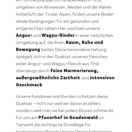
Am Sonnenplateau von Gnadenwald in Tirol,
umgeben von Almwiesen, Weiden und der klaren
Höhenluft der Tiroler Alpen, finden unsere Rinder
ideale Bedingungen für ein gesundes und
artgerechtes Leben. Hier wachsen unsere
Angus-
Wagyu-Rinder
und
in einer natürlichen
Raum, Ruhe und
Umgebung auf, die ihnen
Bewegung
bietet. Diese besondere Haltung
spiegelt sich in der Qualität unseres Fleisches
wider. Angus- und Wagyu-Fleisch aus Tirol
feine Marmorierung,
überzeugt durch
außergewöhnliche Zartheit
intensiven
und
Geschmack
.
Unsere Kundinnen und Kunden schätzen diese
Qualität – nicht nur weil wir davon erzählen,
sondern weil man sie bei jedem Bissen schmeckt.
Pfunerhof in Gnadenwald
Für uns am
ist
Tierwohl die wichtigste Grundlage für
hochwertiges Fleisch. Unsere Rinder bekommen