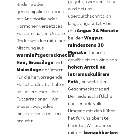
gegeben werden. Diese
Rinder weder
wird bei uns
genmanipuliertes noch
überdurchschnittlich
mit Antibiotika oder
lange angesetzt – bei
Hormonen versetztes
Angus 24 Monate
den
,
Futter erhalten. Unsere
Wagyus
bei den
Rinder werden mit einer
mindestens 30
Mischung aus
Monate
. Dadurch
warmluftgetrocknetem
gewährleisten wir einen
Heu, Grassilage
und
hohen Anteil an
Maissilage
gefüttert.
intramuskulärem
Für die hervorragende
Fett
, ein wichtiger
Fleischqualität erhalten
Geschmacksträger!
sie unterschiedliche
Der leidenschaftliche
Futterrationen – wir
und respektvolle
wissen, was jedes
Umgang mit den Kühen
einzelne unserer Tiere
hat für uns oberste
braucht.
Priorität. Wir arbeiten
benachbarten
mit der