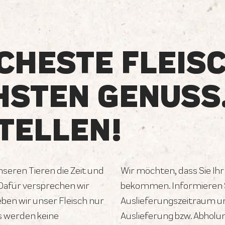
CHESTE FLEIS
HSTEN GENUSS
TELLEN!
unseren Tieren die Zeit und
Wir möchten, dass Sie Ihr
 Dafür versprechen wir
bekommen. Informieren S
geben wir unser Fleisch nur
Auslieferungszeitraum un
s werden keine
Auslieferung bzw. Abholu