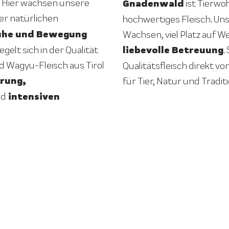
 Hier wachsen unsere
Gnadenwald
ist Tierwo
ner natürlichen
hochwertiges Fleisch. U
uhe und Bewegung
Wachsen, viel Platz auf 
liebevolle Betreuung
gelt sich in der Qualität
.
d Wagyu-Fleisch aus Tirol
Qualitätsfleisch direkt vo
rung,
für Tier, Natur und Traditi
intensiven
nd