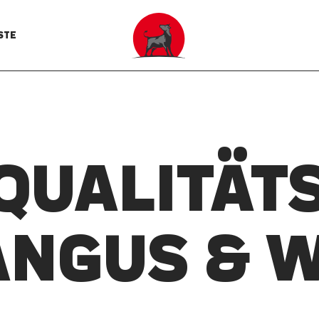
STE
 QUALITÄTS
ANGUS & 