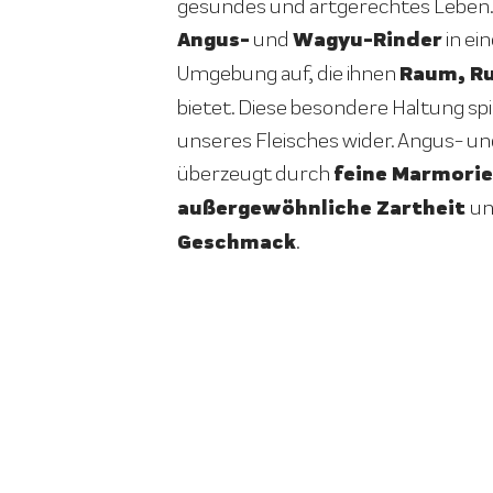
gesundes und artgerechtes Leben.
Angus-
Wagyu-Rinder
und
in ei
Raum, R
Umgebung auf, die ihnen
bietet. Diese besondere Haltung spie
unseres Fleisches wider. Angus- un
feine Marmorie
überzeugt durch
außergewöhnliche Zartheit
u
Geschmack
.