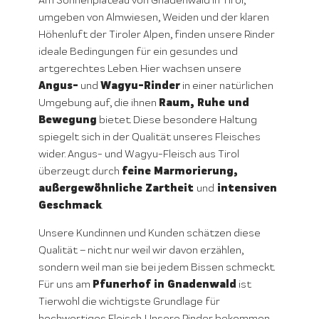
Am Sonnenplateau von Gnadenwald in Tirol,
umgeben von Almwiesen, Weiden und der klaren
Höhenluft der Tiroler Alpen, finden unsere Rinder
ideale Bedingungen für ein gesundes und
artgerechtes Leben. Hier wachsen unsere
Angus-
Wagyu-Rinder
und
in einer natürlichen
Raum, Ruhe und
Umgebung auf, die ihnen
Bewegung
bietet. Diese besondere Haltung
spiegelt sich in der Qualität unseres Fleisches
wider. Angus- und Wagyu-Fleisch aus Tirol
feine Marmorierung,
überzeugt durch
außergewöhnliche Zartheit
intensiven
und
Geschmack
.
Unsere Kundinnen und Kunden schätzen diese
Qualität – nicht nur weil wir davon erzählen,
sondern weil man sie bei jedem Bissen schmeckt.
Pfunerhof in Gnadenwald
Für uns am
ist
Tierwohl die wichtigste Grundlage für
hochwertiges Fleisch. Unsere Rinder bekommen