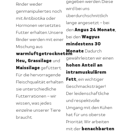
gegeben werden. Diese
Rinder weder
wird bei uns
genmanipuliertes noch
überdurchschnittlich
mit Antibiotika oder
lange angesetzt – bei
Hormonen versetztes
Angus 24 Monate
den
,
Futter erhalten. Unsere
Wagyus
bei den
Rinder werden mit einer
mindestens 30
Mischung aus
Monate
. Dadurch
warmluftgetrocknetem
gewährleisten wir einen
Heu, Grassilage
und
hohen Anteil an
Maissilage
gefüttert.
intramuskulärem
Für die hervorragende
Fett
, ein wichtiger
Fleischqualität erhalten
Geschmacksträger!
sie unterschiedliche
Der leidenschaftliche
Futterrationen – wir
und respektvolle
wissen, was jedes
Umgang mit den Kühen
einzelne unserer Tiere
hat für uns oberste
braucht.
Priorität. Wir arbeiten
benachbarten
mit der