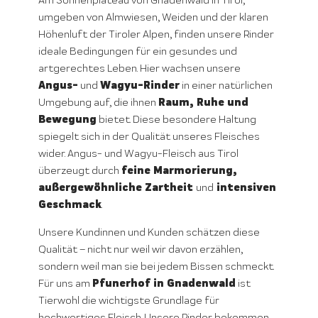
Am Sonnenplateau von Gnadenwald in Tirol,
umgeben von Almwiesen, Weiden und der klaren
Höhenluft der Tiroler Alpen, finden unsere Rinder
ideale Bedingungen für ein gesundes und
artgerechtes Leben. Hier wachsen unsere
Angus-
Wagyu-Rinder
und
in einer natürlichen
Raum, Ruhe und
Umgebung auf, die ihnen
Bewegung
bietet. Diese besondere Haltung
spiegelt sich in der Qualität unseres Fleisches
wider. Angus- und Wagyu-Fleisch aus Tirol
feine Marmorierung,
überzeugt durch
außergewöhnliche Zartheit
intensiven
und
Geschmack
.
Unsere Kundinnen und Kunden schätzen diese
Qualität – nicht nur weil wir davon erzählen,
sondern weil man sie bei jedem Bissen schmeckt.
Pfunerhof in Gnadenwald
Für uns am
ist
Tierwohl die wichtigste Grundlage für
hochwertiges Fleisch. Unsere Rinder bekommen