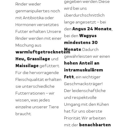
gegeben werden. Diese
Rinder weder
wird bei uns
genmanipuliertes noch
überdurchschnittlich
mit Antibiotika oder
lange angesetzt – bei
Hormonen versetztes
Angus 24 Monate
den
,
Futter erhalten. Unsere
Wagyus
bei den
Rinder werden mit einer
mindestens 30
Mischung aus
Monate
. Dadurch
warmluftgetrocknetem
gewährleisten wir einen
Heu, Grassilage
und
hohen Anteil an
Maissilage
gefüttert.
intramuskulärem
Für die hervorragende
Fett
, ein wichtiger
Fleischqualität erhalten
Geschmacksträger!
sie unterschiedliche
Der leidenschaftliche
Futterrationen – wir
und respektvolle
wissen, was jedes
Umgang mit den Kühen
einzelne unserer Tiere
hat für uns oberste
braucht.
Priorität. Wir arbeiten
benachbarten
mit der