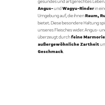
gesundes und artgerechtes Leben.
Angus-
Wagyu-Rinder
und
in ei
Raum, R
Umgebung auf, die ihnen
bietet. Diese besondere Haltung spie
unseres Fleisches wider. Angus- un
feine Marmorie
überzeugt durch
außergewöhnliche Zartheit
u
Geschmack
.