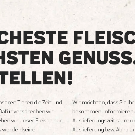
CHESTE FLEIS
HSTEN GENUSS
TELLEN!
unseren Tieren die Zeit und
Wir möchten, dass Sie Ihr
 Dafür versprechen wir
bekommen. Informieren S
geben wir unser Fleisch nur
Auslieferungszeitraum un
s werden keine
Auslieferung bzw. Abholu