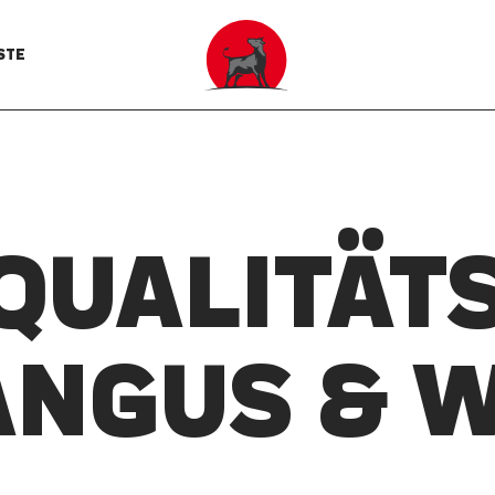
STE
 QUALITÄTS
ANGUS & 