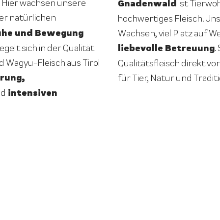
 Hier wachsen unsere
Gnadenwald
ist Tierwo
ner natürlichen
hochwertiges Fleisch. U
uhe und Bewegung
Wachsen, viel Platz auf 
liebevolle Betreuung
gelt sich in der Qualität
.
d Wagyu-Fleisch aus Tirol
Qualitätsfleisch direkt vo
rung,
für Tier, Natur und Traditi
intensiven
nd