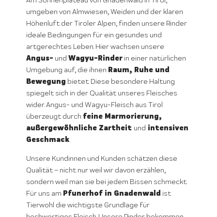
Am Sonnenplateau von Gnadenwald in Tirol,
umgeben von Almwiesen, Weiden und der klaren
Höhenluft der Tiroler Alpen, finden unsere Rinder
ideale Bedingungen für ein gesundes und
artgerechtes Leben. Hier wachsen unsere
Angus-
Wagyu-Rinder
und
in einer natürlichen
Raum, Ruhe und
Umgebung auf, die ihnen
Bewegung
bietet. Diese besondere Haltung
spiegelt sich in der Qualität unseres Fleisches
wider. Angus- und Wagyu-Fleisch aus Tirol
feine Marmorierung,
überzeugt durch
außergewöhnliche Zartheit
intensiven
und
Geschmack
.
Unsere Kundinnen und Kunden schätzen diese
Qualität – nicht nur weil wir davon erzählen,
sondern weil man sie bei jedem Bissen schmeckt.
Pfunerhof in Gnadenwald
Für uns am
ist
Tierwohl die wichtigste Grundlage für
hochwertiges Fleisch. Unsere Rinder bekommen