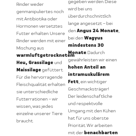
gegeben werden. Diese
Rinder weder
wird bei uns
genmanipuliertes noch
überdurchschnittlich
mit Antibiotika oder
lange angesetzt – bei
Hormonen versetztes
Angus 24 Monate
den
,
Futter erhalten. Unsere
Wagyus
bei den
Rinder werden mit einer
mindestens 30
Mischung aus
Monate
. Dadurch
warmluftgetrocknetem
gewährleisten wir einen
Heu, Grassilage
und
hohen Anteil an
Maissilage
gefüttert.
intramuskulärem
Für die hervorragende
Fett
, ein wichtiger
Fleischqualität erhalten
Geschmacksträger!
sie unterschiedliche
Der leidenschaftliche
Futterrationen – wir
und respektvolle
wissen, was jedes
Umgang mit den Kühen
einzelne unserer Tiere
hat für uns oberste
braucht.
Priorität. Wir arbeiten
benachbarten
mit der