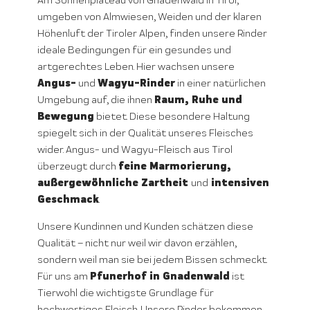
Am Sonnenplateau von Gnadenwald in Tirol,
umgeben von Almwiesen, Weiden und der klaren
Höhenluft der Tiroler Alpen, finden unsere Rinder
ideale Bedingungen für ein gesundes und
artgerechtes Leben. Hier wachsen unsere
Angus-
Wagyu-Rinder
und
in einer natürlichen
Raum, Ruhe und
Umgebung auf, die ihnen
Bewegung
bietet. Diese besondere Haltung
spiegelt sich in der Qualität unseres Fleisches
wider. Angus- und Wagyu-Fleisch aus Tirol
feine Marmorierung,
überzeugt durch
außergewöhnliche Zartheit
intensiven
und
Geschmack
.
Unsere Kundinnen und Kunden schätzen diese
Qualität – nicht nur weil wir davon erzählen,
sondern weil man sie bei jedem Bissen schmeckt.
Pfunerhof in Gnadenwald
Für uns am
ist
Tierwohl die wichtigste Grundlage für
hochwertiges Fleisch. Unsere Rinder bekommen