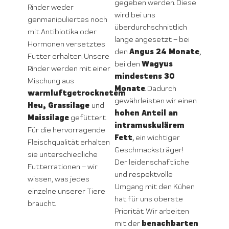
gegeben werden. Diese
Rinder weder
wird bei uns
genmanipuliertes noch
überdurchschnittlich
mit Antibiotika oder
lange angesetzt – bei
Hormonen versetztes
Angus 24 Monate
den
,
Futter erhalten. Unsere
Wagyus
bei den
Rinder werden mit einer
mindestens 30
Mischung aus
Monate
. Dadurch
warmluftgetrocknetem
gewährleisten wir einen
Heu, Grassilage
und
hohen Anteil an
Maissilage
gefüttert.
intramuskulärem
Für die hervorragende
Fett
, ein wichtiger
Fleischqualität erhalten
Geschmacksträger!
sie unterschiedliche
Der leidenschaftliche
Futterrationen – wir
und respektvolle
wissen, was jedes
Umgang mit den Kühen
einzelne unserer Tiere
hat für uns oberste
braucht.
Priorität. Wir arbeiten
benachbarten
mit der